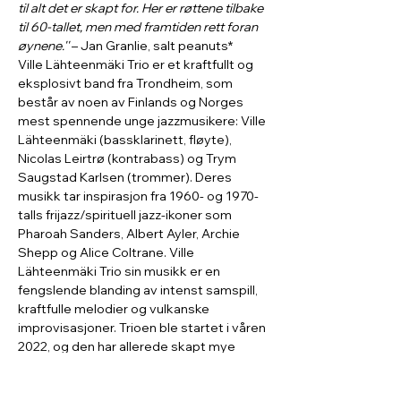
til alt det er skapt for. Her er røttene tilbake 
til 60-tallet, men med framtiden rett foran 
øynene.''
 – Jan Granlie, salt peanuts*
Ville Lähteenmäki Trio er et kraftfullt og 
eksplosivt band fra Trondheim, som 
består av noen av Finlands og Norges 
mest spennende unge jazzmusikere: Ville 
Lähteenmäki (bassklarinett, fløyte), 
Nicolas Leirtrø (kontrabass) og Trym 
Saugstad Karlsen (trommer). Deres 
musikk tar inspirasjon fra 1960- og 1970-
talls frijazz/spirituell jazz-ikoner som 
Pharoah Sanders, Albert Ayler, Archie 
Shepp og Alice Coltrane. Ville 
Lähteenmäki Trio sin musikk er en 
fengslende blanding av intenst samspill, 
kraftfulle melodier og vulkanske 
improvisasjoner. Trioen ble startet i våren 
2022, og den har allerede skapt mye 
interesse begge i Norge og i utlandet. I 
sommeren og høsten 2022 har bandet 