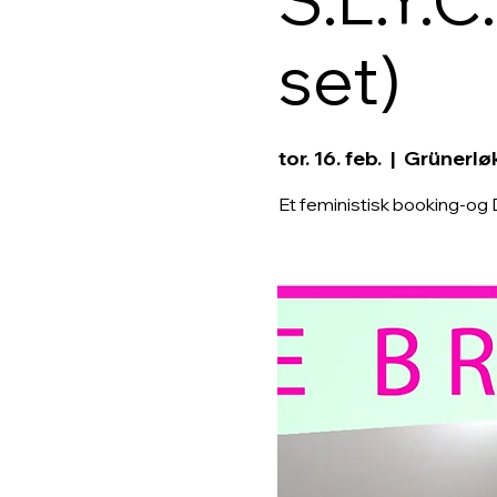
set)
tor. 16. feb.
  |  
Grünerlø
Et feministisk booking-og D