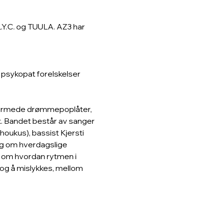
L.Y.C. og TUULA. AZ3 har 
psykopat forelskelser

utformede drømmepoplåter, 
. Bandet består av sanger 
oukus), bassist Kjersti 
g om hverdagslige 
g om hvordan rytmen i 
 og å mislykkes, mellom 