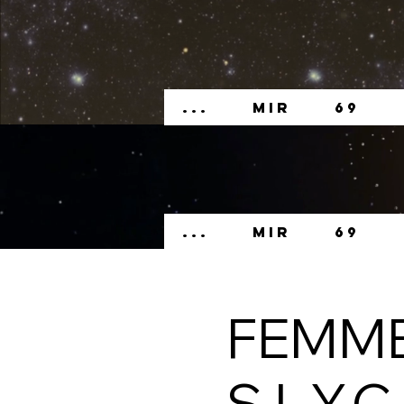
...
MIR
69
...
MIR
69
FEMME
S.L.Y.C