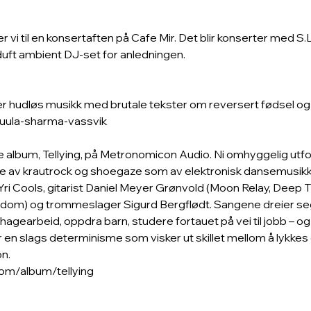
er vi til en konsertaften på Cafe Mir. Det blir konserter med S.
er hudløs musikk med brutale tekster om reversert fødsel og 
uula-sharma-vassvik
tredje album, Tellying, på Metronomicon Audio. Ni omhyggelig 
mye av krautrock og shoegaze som av elektronisk dansemusikk
ri Cools, gitarist Daniel Meyer Grønvold (Moon Relay, Deep Th
om) og trommeslager Sigurd Bergflødt. Sangene dreier se
 hagearbeid, oppdra barn, studere fortauet på vei til jobb – o
 en slags determinisme som visker ut skillet mellom å lykkes
n.
om/album/tellying