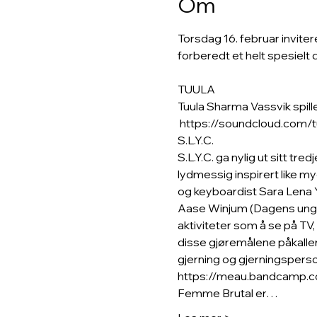
Om
Torsdag 16. februar inviter
TUULA

Tuula Sharma Vassvik spill
https://soundcloud.com/t
S.L.Y.C.

S.L.Y.C. ga nylig ut sitt 
lydmessig inspirert like 
og keyboardist Sara Lena Y
Aase Winjum (Dagens ungd
aktiviteter som å se på TV,
disse gjøremålene påkaller
gjerning og gjerningsperso
https://meau.bandcamp.c
Femme Brutal er…